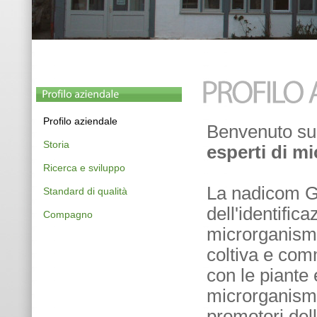
Profilo aziendale
Benvenuto su
Storia
esperti di m
Ricerca e sviluppo
La nadicom Gm
Standard di qualità
dell'identific
Compagno
microrganismi
coltiva e com
con le piante
microrganismi
promotori dell